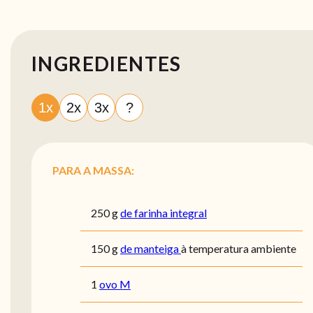
INGREDIENTES
1x
2x
3x
?
PARA A MASSA:
250
g
de farinha integral
150
g
de manteiga
à temperatura ambiente
1
ovo M