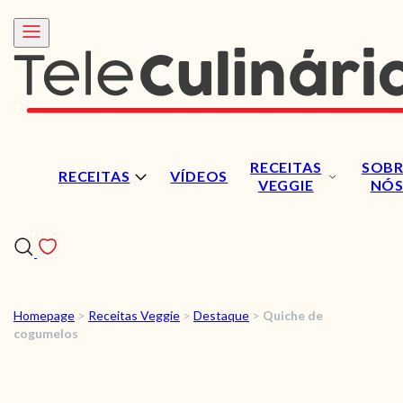
RECEITAS
SOBR
RECEITAS
VÍDEOS
VEGGIE
NÓ
Homepage
>
Receitas Veggie
>
Destaque
>
Quiche de
RECEITAS
cogumelos
VÍDEOS