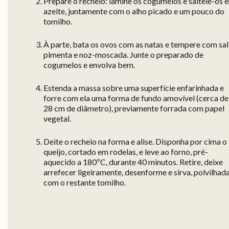
Prepare o recheio: lamine os cogumelos e salteie-os 
azeite, juntamente com o alho picado e um pouco do
tomilho.
À parte, bata os ovos com as natas e tempere com sal
pimenta e noz-moscada. Junte o preparado de
cogumelos e envolva bem.
Estenda a massa sobre uma superfície enfarinhada e
forre com ela uma forma de fundo amovível (cerca de
28 cm de diâmetro), previamente forrada com papel
vegetal.
Deite o recheio na forma e alise. Disponha por cima o
queijo, cortado em rodelas, e leve ao forno, pré-
aquecido a 180ºC, durante 40 minutos. Retire, deixe
arrefecer ligeiramente, desenforme e sirva, polvilhad
com o restante tomilho.