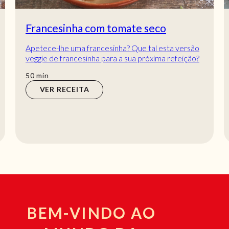
Francesinha com tomate seco
Apetece-lhe uma francesinha? Que tal esta versão
veggie de francesinha para a sua próxima refeição?
Um prato que lhe vai encher o olho e o e...
min
50
min
VER RECEITA
BEM-VINDO AO