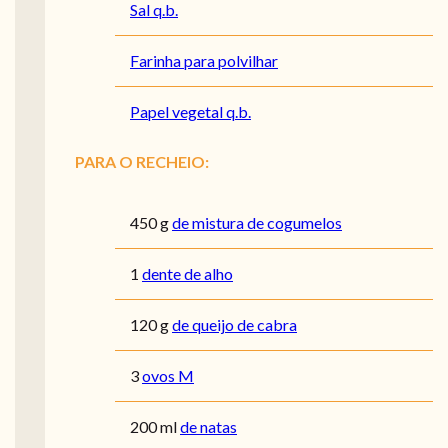
Sal q.b.
Farinha para polvilhar
Papel vegetal q.b.
PARA O RECHEIO:
450
g
de mistura de cogumelos
1
dente de alho
120
g
de queijo de cabra
3
ovos M
200
ml
de natas