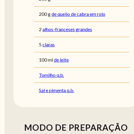
200
g
de queijo de cabra em rolo
2
alhos-franceses grandes
5
claras
100
ml
de leite
Tomilho q.b.
Sal e pimenta q.b.
MODO DE PREPARAÇÃO