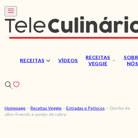
RECEITAS
SOBR
RECEITAS
VÍDEOS
VEGGIE
NÓ
Homepage
>
Receitas Veggie
>
Entradas e Petiscos
>
Quiche de
RECEITAS
alho-francês e queijo de cabra
VÍDEOS