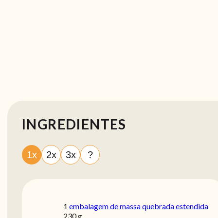
INGREDIENTES
1x
2x
3x
?
1
embalagem de massa quebrada estendida
230 g