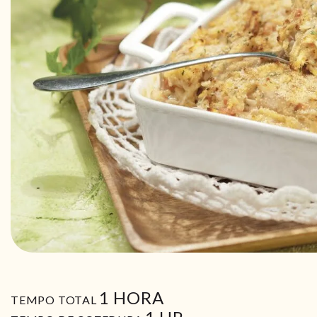
HORA
1
HORA
TEMPO TOTAL
HORA