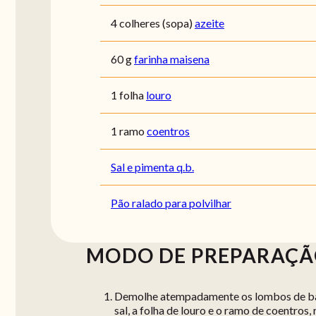
4 colheres (sopa)
azeite
60 g
farinha maisena
1 folha
louro
1 ramo
coentros
Sal e pimenta q.b.
Pão ralado para polvilhar
MODO DE PREPARAÇ
Demolhe atempadamente os lombos de bac
sal, a folha de louro e o ramo de coentros,