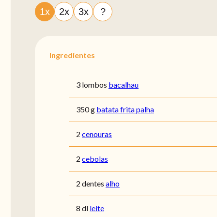
1x
2x
3x
?
Ingredientes
3 lombos
bacalhau
350 g
batata frita palha
2
cenouras
2
cebolas
2 dentes
alho
8 dl
leite