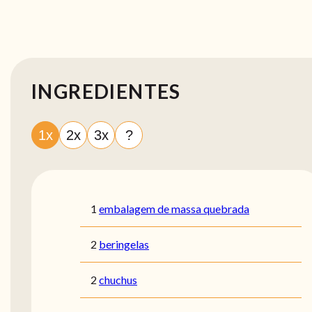
INGREDIENTES
1x
2x
3x
?
1
embalagem de massa quebrada
2
beringelas
2
chuchus