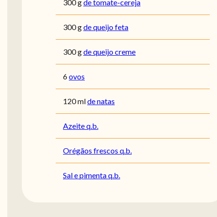
300
g
de tomate-cereja
300
g
de queijo feta
300
g
de queijo creme
6
ovos
120
ml
de natas
Azeite q.b.
Orégãos frescos q.b.
Sal e pimenta q.b.