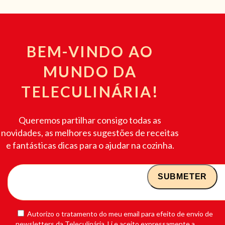
BEM-VINDO AO
MUNDO DA
TELECULINÁRIA!
Queremos partilhar consigo todas as
novidades, as melhores sugestões de receitas
e fantásticas dicas para o ajudar na cozinha.
Autorizo o tratamento do meu email para efeito de envio de
newsletters da Teleculinária. Li e aceito expressamente a