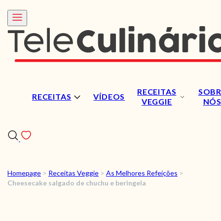
RECEITAS
SOBR
RECEITAS
VÍDEOS
VEGGIE
NÓ
Homepage
>
Receitas Veggie
>
As Melhores Refeições
>
RECEITAS
Cheesecake salgado de chuchu e beringela
VÍDEOS