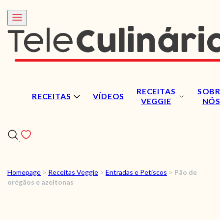
RECEITAS
SOBR
RECEITAS
VÍDEOS
VEGGIE
NÓ
Homepage
>
Receitas Veggie
>
Entradas e Petiscos
>
Pão de
RECEITAS
orégãos e azeitonas
VÍDEOS