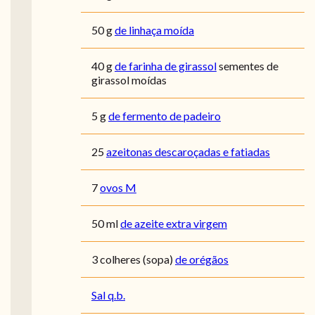
50
g
de linhaça moída
40
g
de farinha de girassol
sementes de
girassol moídas
5
g
de fermento de padeiro
25
azeitonas descaroçadas e fatiadas
7
ovos M
50
ml
de azeite extra virgem
3
colheres (sopa)
de orégãos
Sal q.b.