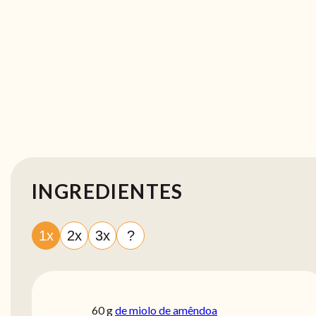
INGREDIENTES
1x
2x
3x
?
60
g
de miolo de amêndoa