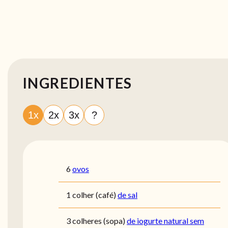
INGREDIENTES
1x
2x
3x
?
6
ovos
1
colher (café)
de sal
3
colheres (sopa)
de iogurte natural sem