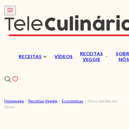
RECEITAS
SOBR
RECEITAS
VÍDEOS
VEGGIE
NÓ
Homepage
>
Receitas Veggie
>
Económicas
>
Ovos verdes no
RECEITAS
forno
VÍDEOS