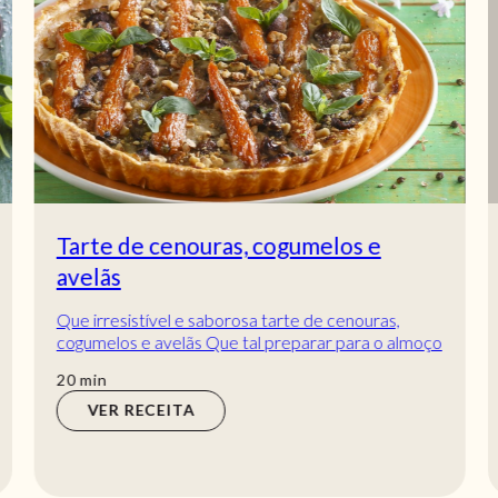
Tarte de cenouras, cogumelos e
avelãs
Que irresistível e saborosa tarte de cenouras,
cogumelos e avelãs Que tal preparar para o almoço
ou jantar, uma tarte de Cenouras, cogumelos...
min
20
min
VER RECEITA