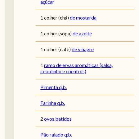
açúcar
1
colher (chá)
de mostarda
1
colher (sopa)
de azeite
1
colher (café)
de vinagre
1
ramo de ervas aromáticas (salsa,
cebolinho e coentros)
Pimenta q.b.
Farinha q.b.
2
ovos batidos
Pão ralado q.b.