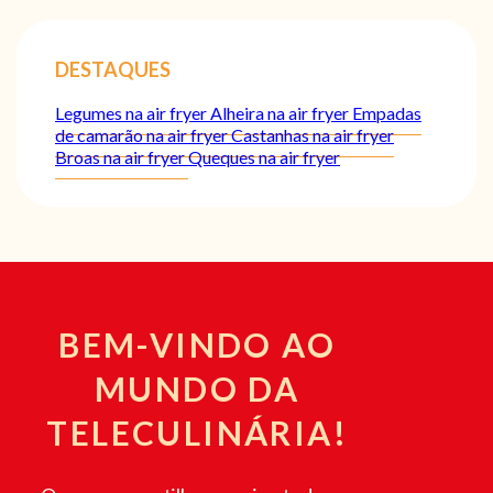
DESTAQUES
Legumes na air fryer
Alheira na air fryer
Empadas
de camarão na air fryer
Castanhas na air fryer
Broas na air fryer
Queques na air fryer
BEM-VINDO AO
MUNDO DA
TELECULINÁRIA!