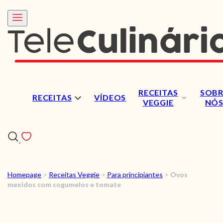
RECEITAS
SOBR
RECEITAS
VÍDEOS
VEGGIE
NÓ
Homepage
>
Receitas Veggie
>
Para principiantes
>
Ovos
RECEITAS
mexidos com cogumelos e tomate
VÍDEOS