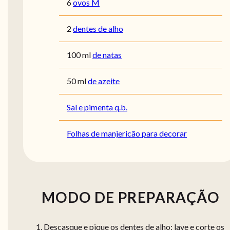
6
ovos M
2
dentes de alho
100
ml
de natas
50
ml
de azeite
Sal e pimenta q.b.
Folhas de manjericão para decorar
MODO DE PREPARAÇÃO
Descasque e pique os dentes de alho; lave e corte os