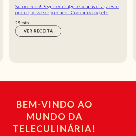
Surpreenda! Pegue em bulgur e ananás e faça este
prato que vai surpreender. Com um vinagrete
caseiro vai deixar todos surpreendidos pelo seu...
min
25
min
VER RECEITA
BEM-VINDO AO
MUNDO DA
TELECULINÁRIA!