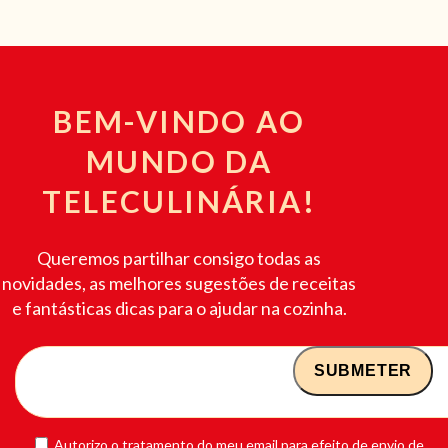
BEM-VINDO AO
MUNDO DA
TELECULINÁRIA!
Queremos partilhar consigo todas as
novidades, as melhores sugestões de receitas
e fantásticas dicas para o ajudar na cozinha.
Autorizo o tratamento do meu email para efeito de envio de