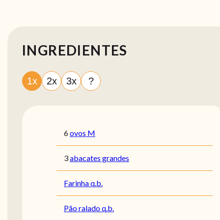
INGREDIENTES
1x
2x
3x
?
6
ovos M
3
abacates grandes
Farinha q.b.
Pão ralado q.b.