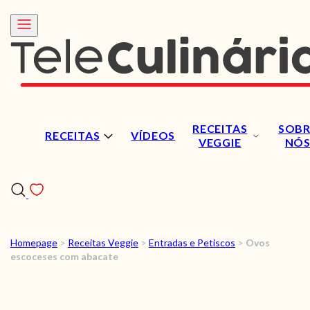
RECEITAS
SOBR
RECEITAS
VÍDEOS
VEGGIE
NÓ
Homepage
>
Receitas Veggie
>
Entradas e Petiscos
>
Ovos
RECEITAS
escoceses com abacate
VÍDEOS