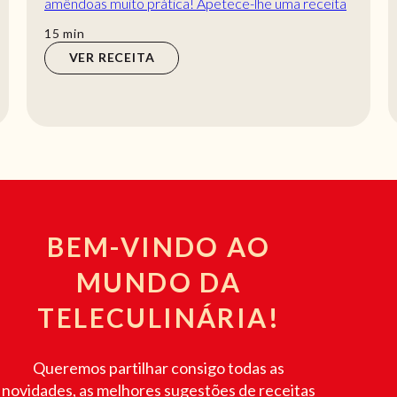
amêndoas muito prática! Apetece-lhe uma receita
de entrada simples? Esta receita de mini cracker...
min
15
min
VER RECEITA
BEM-VINDO AO
MUNDO DA
TELECULINÁRIA!
Queremos partilhar consigo todas as
novidades, as melhores sugestões de receitas