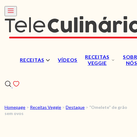
RECEITAS
SOBR
RECEITAS
VÍDEOS
VEGGIE
NÓ
Homepage
>
Receitas Veggie
>
Destaque
>
“Omelete” de grão
RECEITAS
sem ovos
VÍDEOS