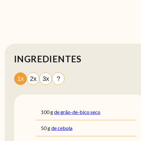
INGREDIENTES
1x
2x
3x
?
100
g
de grão-de-bico seco
50
g
de cebola