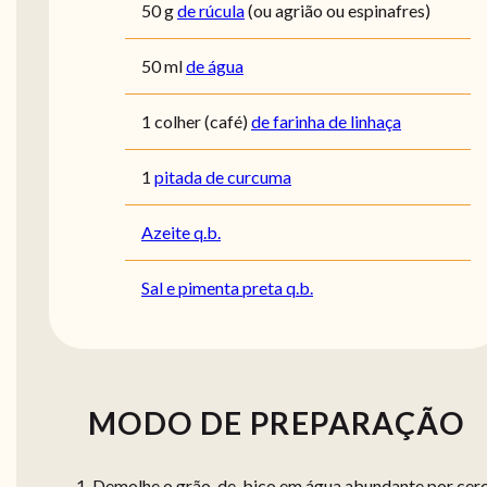
50
g
de rúcula
(ou agrião ou espinafres)
50
ml
de água
1
colher (café)
de farinha de linhaça
1
pitada de curcuma
Azeite q.b.
Sal e pimenta preta q.b.
MODO DE PREPARAÇÃO
Demolhe o grão-de-bico em água abundante por cer