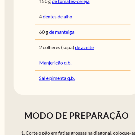
150
g
de tomates-cereja
4
dentes de alho
60
g
de manteiga
2
colheres (sopa)
de azeite
Manjericão q.b.
Sal e pimenta q.b.
MODO DE PREPARAÇÃO
Corte o pão em fatias grossas na diagonal, coloque-a