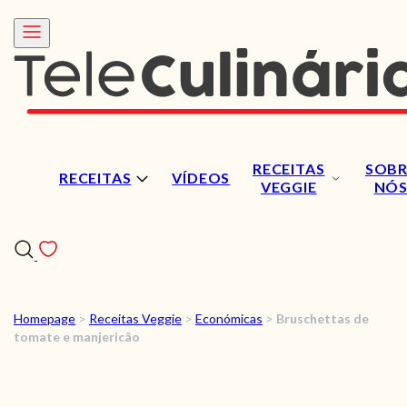
RECEITAS
SOBR
RECEITAS
VÍDEOS
VEGGIE
NÓ
Homepage
>
Receitas Veggie
>
Económicas
>
Bruschettas de
RECEITAS
tomate e manjericão
VÍDEOS