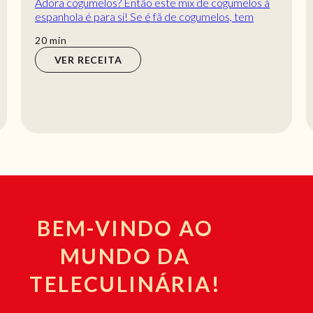
Adora cogumelos? Então este mix de cogumelos à
espanhola é para si! Se é fã de cogumelos, tem
mesmo de preparar este mix de cogumelos à
min
20
min
espa...
VER RECEITA
BEM-VINDO AO
MUNDO DA
TELECULINÁRIA!