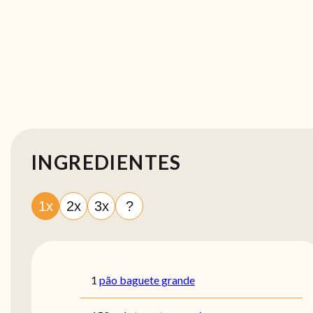
INGREDIENTES
1x
2x
3x
?
1
pão baguete grande