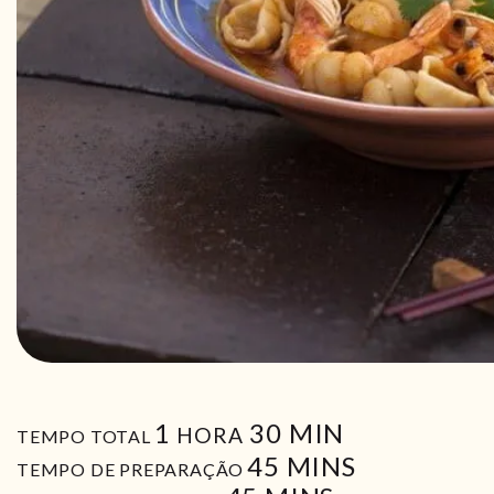
HORA
MIN
1
30
MIN
HORA
TEMPO TOTAL
MIN
45
MINS
TEMPO DE PREPARAÇÃO