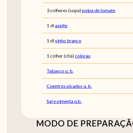
3 colheres (sopa)
polpa de tomate
1 dl
azeite
1 dl
vinho branco
1 colher (chá)
colorau
Tabasco q. b.
Coentros picados q. b.
Sal e pimenta q.b.
MODO DE PREPARAÇ