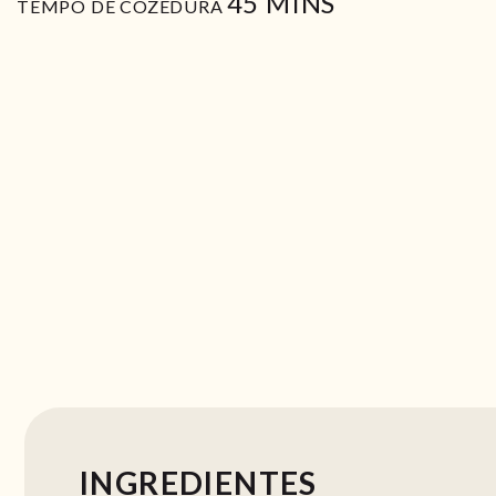
MIN
45
MINS
TEMPO DE COZEDURA
INGREDIENTES