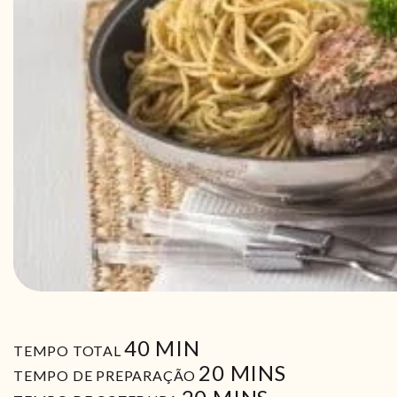
MIN
40
MIN
TEMPO TOTAL
MIN
20
MINS
TEMPO DE PREPARAÇÃO
MIN