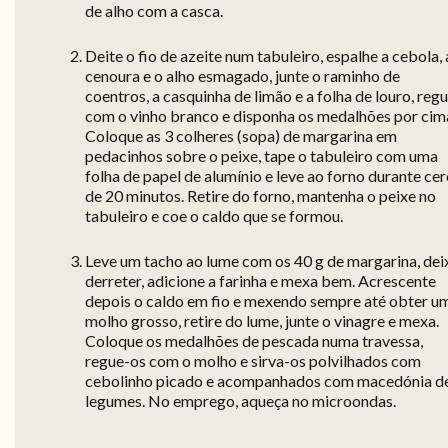
de alho com a casca.
Deite o fio de azeite num tabuleiro, espalhe a cebola, 
cenoura e o alho esmagado, junte o raminho de
coentros, a casquinha de limão e a folha de louro, reg
com o vinho branco e disponha os medalhões por cim
Coloque as 3 colheres (sopa) de margarina em
pedacinhos sobre o peixe, tape o tabuleiro com uma
folha de papel de alumínio e leve ao forno durante ce
de 20 minutos. Retire do forno, mantenha o peixe no
tabuleiro e coe o caldo que se formou.
Leve um tacho ao lume com os 40 g de margarina, dei
derreter, adicione a farinha e mexa bem. Acrescente
depois o caldo em fio e mexendo sempre até obter u
molho grosso, retire do lume, junte o vinagre e mexa.
Coloque os medalhões de pescada numa travessa,
regue-os com o molho e sirva-os polvilhados com
cebolinho picado e acompanhados com macedónia d
legumes. No emprego, aqueça no microondas.