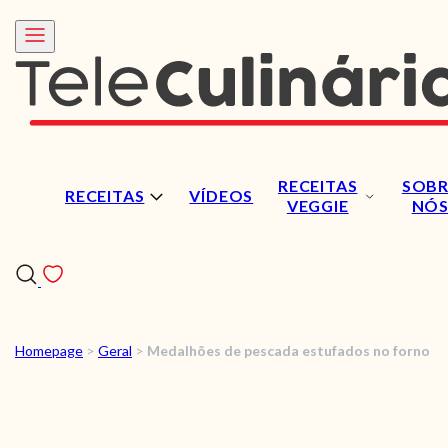
RECEITAS
SOBR
RECEITAS
VÍDEOS
VEGGIE
NÓ
Homepage
>
Geral
>
Medalhões de pescada estufados no forno
RECEITAS
VÍDEOS