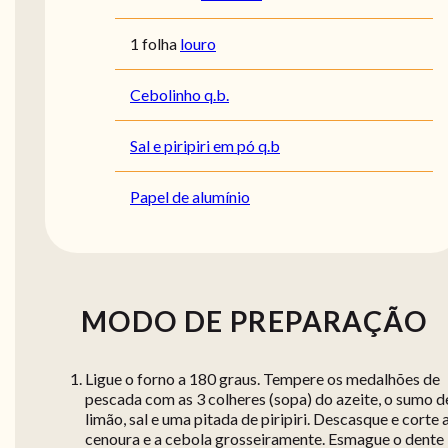
1 folha
louro
Cebolinho q.b.
Sal e piripiri em pó q.b
Papel de alumínio
MODO DE PREPARAÇÃO
Ligue o forno a 180 graus. Tempere os medalhões de
pescada com as 3 colheres (sopa) do azeite, o sumo d
limão, sal e uma pitada de piripiri. Descasque e corte 
cenoura e a cebola grosseiramente. Esmague o dente