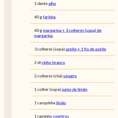
1 dente
alho
40 g
farinha
40 g
margarina + 3 colheres (sopa) de
margarina
3 colheres (sopa)
azeite + 1 fio de azeite
2 dl
vinho branco
2 colheres (chá)
vinagre
1 colher (sopa)
sumo de limão
1 casquinha
limão
1 raminho
coentros