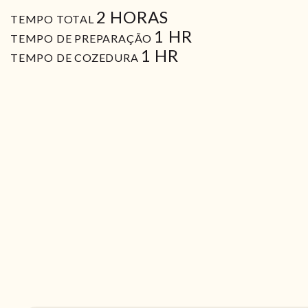
HORAS
2
HORAS
TEMPO TOTAL
HORA
1
HR
TEMPO DE PREPARAÇÃO
HORA
1
HR
TEMPO DE COZEDURA