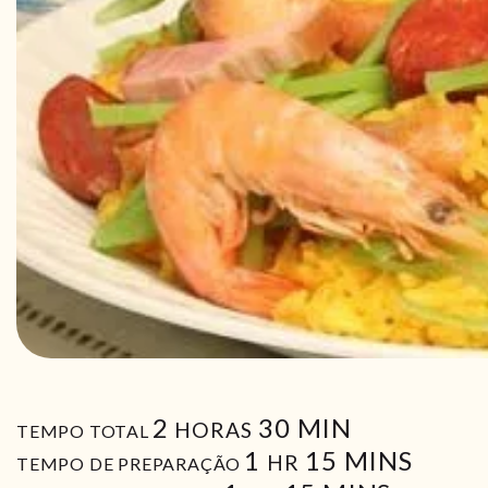
HORAS
MIN
2
30
MIN
HORAS
TEMPO TOTAL
HORA
MIN
1
15
MINS
HR
TEMPO DE PREPARAÇÃO