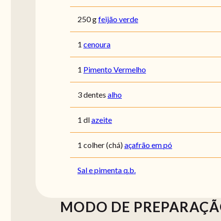
250 g
feijão verde
1
cenoura
1
Pimento Vermelho
3 dentes
alho
1 dl
azeite
1 colher (chá)
açafrão em pó
Sal e pimenta q.b.
MODO DE PREPARAÇ