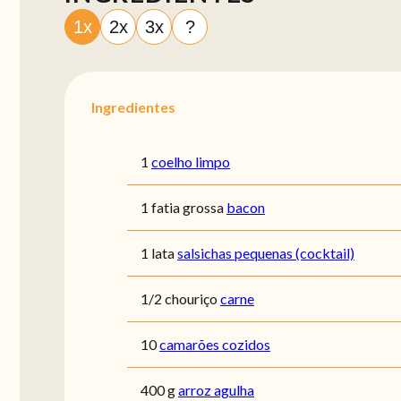
1x
2x
3x
?
Ingredientes
1
coelho limpo
1 fatia grossa
bacon
1 lata
salsichas pequenas (cocktail)
1/2 chouriço
carne
10
camarões cozidos
400 g
arroz agulha