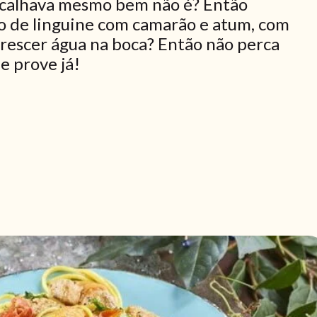
 calhava mesmo bem não é? Então
o de linguine com camarão e atum, com
 crescer água na boca? Então não perca
e prove já!