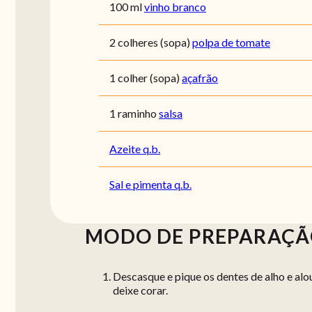
100 ml
vinho branco
2 colheres (sopa)
polpa de tomate
1 colher (sopa)
açafrão
1 raminho
salsa
Azeite q.b.
Sal e pimenta q.b.
MODO DE PREPARAÇ
Descasque e pique os dentes de alho e alo
deixe corar.