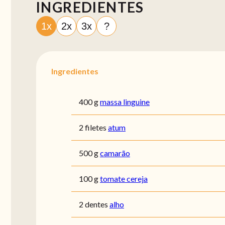
INGREDIENTES
1x
2x
3x
?
Ingredientes
400 g
massa linguine
2 filetes
atum
500 g
camarão
100 g
tomate cereja
2 dentes
alho