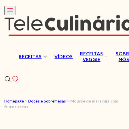
RECEITAS
SOBR
RECEITAS
VÍDEOS
VEGGIE
NÓ
Homepage
>
Doces e Sobremesas
>
Mousse de maracujá com
RECEITAS
frutos secos
VÍDEOS