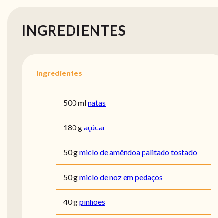
INGREDIENTES
Ingredientes
500 ml
natas
180 g
açúcar
50 g
miolo de amêndoa palitado tostado
50 g
miolo de noz em pedaços
40 g
pinhões