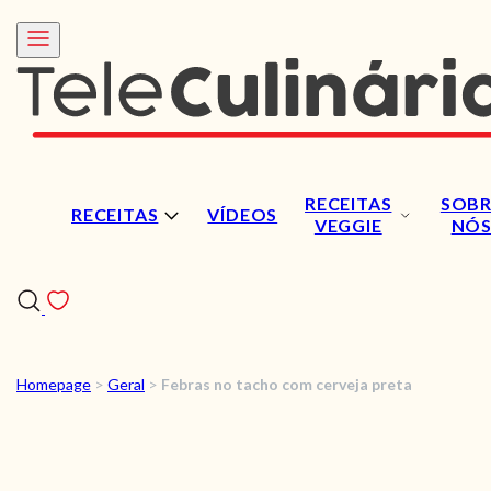
RECEITAS
SOBR
RECEITAS
VÍDEOS
VEGGIE
NÓ
Homepage
>
Geral
>
Febras no tacho com cerveja preta
RECEITAS
VÍDEOS