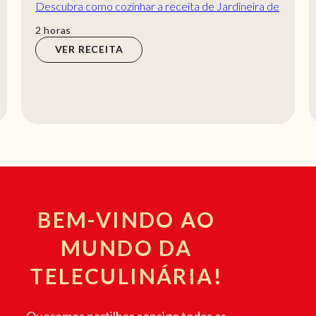
Descubra como cozinhar a receita de Jardineira de
carne - Receita Fácil de maneira prática e...
horas
2
horas
VER RECEITA
BEM-VINDO AO
MUNDO DA
TELECULINÁRIA!
Queremos partilhar consigo todas as