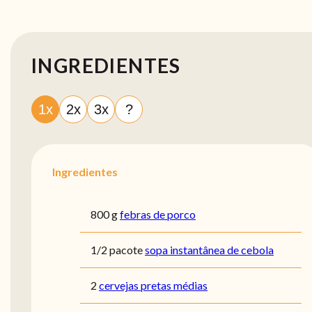
INGREDIENTES
1x
2x
3x
?
Ingredientes
800 g
febras de porco
1/2 pacote
sopa instantânea de cebola
2
cervejas pretas médias