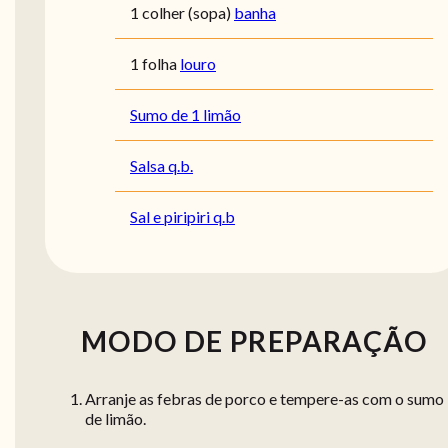
1 colher (sopa)
banha
1 folha
louro
Sumo de 1 limão
Salsa q.b.
Sal e piripiri q.b
MODO DE PREPARAÇÃO
Arranje as febras de porco e tempere-as com o sumo
de limão.