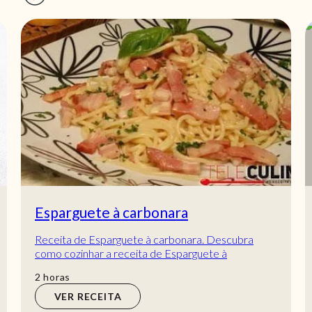
Esparguete à carbonara
Receita de Esparguete à carbonara. Descubra
como cozinhar a receita de Esparguete à
carbonara de maneira prática e deliciosa com a
horas
2
horas
Teleculin...
VER RECEITA