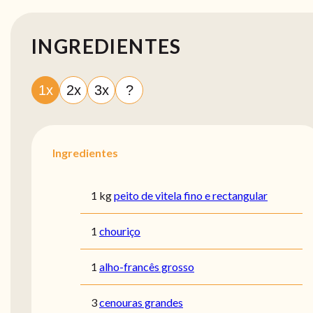
INGREDIENTES
1x
2x
3x
?
Ingredientes
1 kg
peito de vitela fino e rectangular
1
chouriço
1
alho-francês grosso
3
cenouras grandes