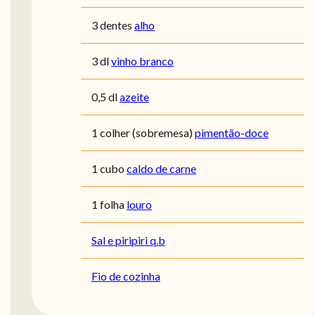
3 dentes
alho
3 dl
vinho branco
0,5 dl
azeite
1 colher (sobremesa)
pimentão-doce
1 cubo
caldo de carne
1 folha
louro
Sal e piripiri q.b
Fio de cozinha