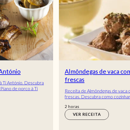
Almôndegas de vaca com salsichas
frescas
Receita de Almôndegas de vaca com salsichas
frescas. Descubra como cozinhar a receita de
Almôndegas de vaca com salsichas frescas de
horas
2
horas
maneira...
VER RECEITA