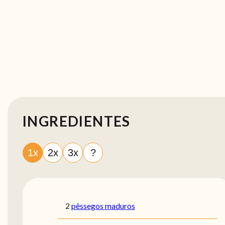
INGREDIENTES
1x
2x
3x
?
2
pêssegos maduros