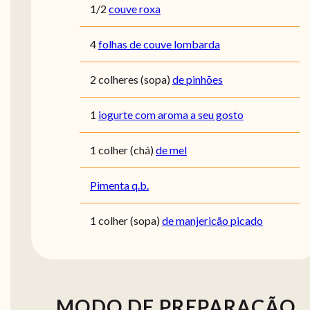
1/2
couve roxa
4
folhas de couve lombarda
2
colheres (sopa)
de pinhões
1
iogurte com aroma a seu gosto
1
colher (chá)
de mel
Pimenta q.b.
1
colher (sopa)
de manjericão picado
MODO DE PREPARAÇÃO