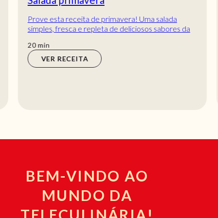
Prove esta receita de primavera! Uma salada
simples, fresca e repleta de deliciosos sabores da
estação! Com massa, queijo feta e alface, fic...
min
20
min
VER RECEITA
BEM-VINDO AO
MUNDO DA
TELECULINÁRIA!