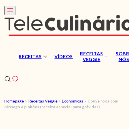
RECEITAS
SOBR
RECEITAS
VÍDEOS
VEGGIE
NÓ
Homepage
>
Receitas Veggie
>
Económicas
>
Couve roxa com
RECEITAS
pêssego e pinhões (receita especial para grávidas)
VÍDEOS