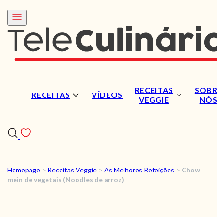
RECEITAS
SOBR
RECEITAS
VÍDEOS
VEGGIE
NÓ
Homepage
>
Receitas Veggie
>
As Melhores Refeições
>
Chow
RECEITAS
mein de vegetais (Noodles de arroz)
VÍDEOS