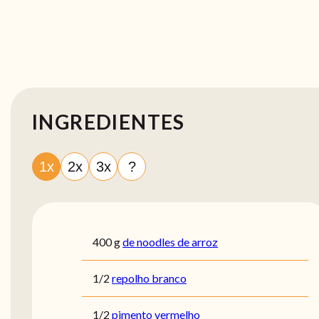
INGREDIENTES
1x
2x
3x
?
400
g
de noodles de arroz
1/2
repolho branco
1/2
pimento vermelho