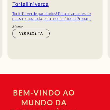
Tortellini verde
Tortellini verde para todos! Para os amantes de
massa e mozarela, esta receita é ideal. Prepare
uma saborosa refeição com espargos, brócolos...
min
30
min
VER RECEITA
BEM-VINDO AO
MUNDO DA