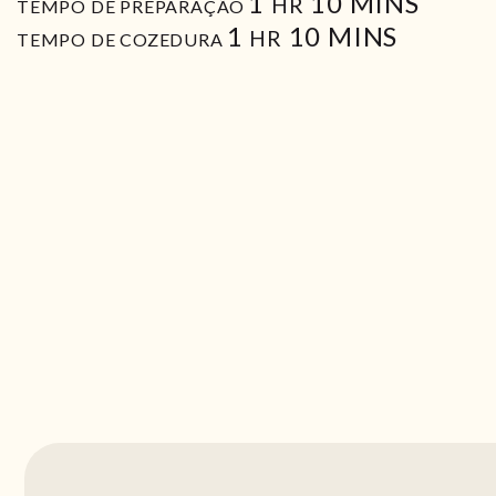
HORA
MIN
1
10
MINS
HR
TEMPO DE PREPARAÇÃO
HORA
MIN
1
10
MINS
HR
TEMPO DE COZEDURA