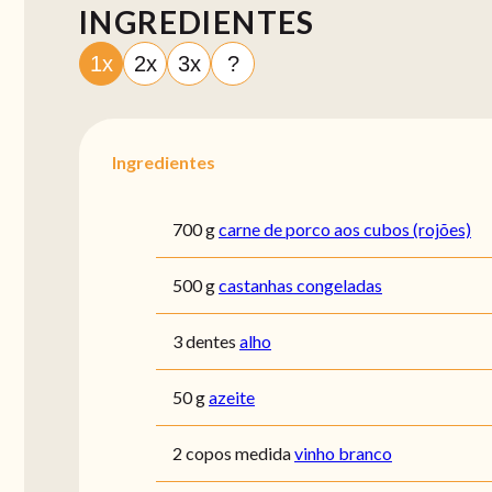
INGREDIENTES
1x
2x
3x
?
Ingredientes
700 g
carne de porco aos cubos (rojões)
500 g
castanhas congeladas
3 dentes
alho
50 g
azeite
2 copos medida
vinho branco