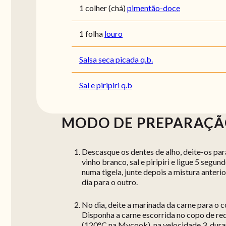
1 colher (chá)
pimentão-doce
1 folha
louro
Salsa seca picada q.b.
Sal e piripiri q.b
MODO DE PREPARAÇ
Descasque os dentes de alho, deite-os par
vinho branco, sal e piripiri e ligue 5 segu
numa tigela, junte depois a mistura anterio
dia para o outro.
No dia, deite a marinada da carne para o 
Disponha a carne escorrida no copo de re
(120°C na Mycook), na velocidade 3, duran