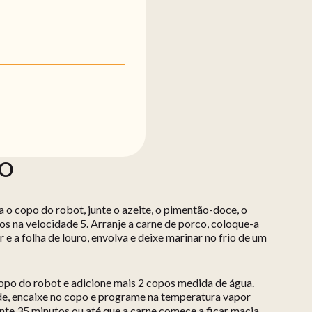
ÃO
a o copo do robot, junte o azeite, o pimentão-doce, o
ndos na velocidade 5. Arranje a carne de porco, coloque-a
r e a folha de louro, envolva e deixe marinar no frio de um
copo do robot e adicione mais 2 copos medida de água.
de, encaixe no copo e programe na temperatura vapor
te 35 minutos ou até que a carne comece a ficar macia.