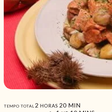
HORAS
MIN
2
20
MIN
HORAS
TEMPO TOTAL