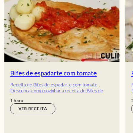
Pargo recheado com espinafres
Receita de Pargo recheado com espinafres.
Descubra como cozinhar a receita de Pargo
recheado com espinafres de maneira prática e
horas
2
horas
deliciosa c...
VER RECEITA