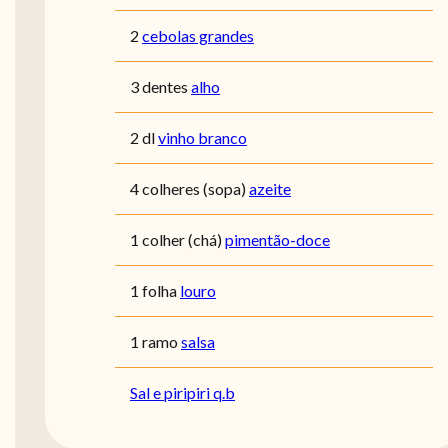
2
cebolas grandes
3 dentes
alho
2 dl
vinho branco
4 colheres (sopa)
azeite
1 colher (chá)
pimentão-doce
1 folha
louro
1 ramo
salsa
Sal e piripiri q.b