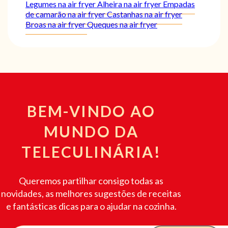
Legumes na air fryer
Alheira na air fryer
Empadas
de camarão na air fryer
Castanhas na air fryer
Broas na air fryer
Queques na air fryer
BEM-VINDO AO
MUNDO DA
TELECULINÁRIA!
Queremos partilhar consigo todas as
novidades, as melhores sugestões de receitas
e fantásticas dicas para o ajudar na cozinha.