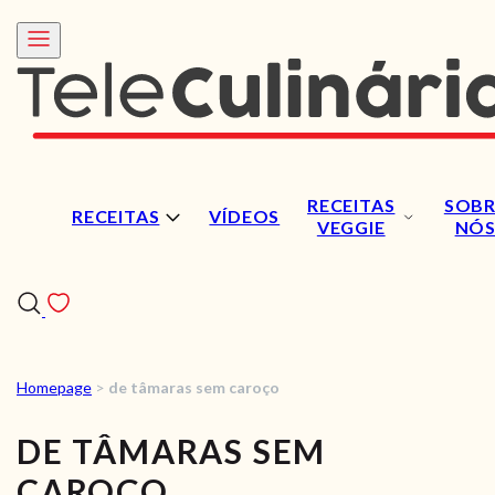
RECEITAS
SOBR
RECEITAS
VÍDEOS
VEGGIE
NÓ
Homepage
>
de tâmaras sem caroço
RECEITAS
DE TÂMARAS SEM
VÍDEOS
CAROÇO