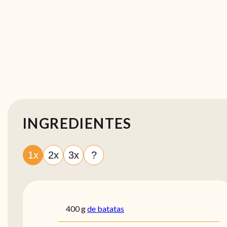
INGREDIENTES
1x
2x
3x
?
400
g
de batatas