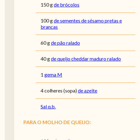
150
g
de brócolos
100
g
de sementes de sésamo pretas e
brancas
60
g
de pão ralado
40
g
de queijo cheddar maduro ralado
1
gema M
4
colheres (sopa)
de azeite
Sal q.b.
PARA O MOLHO DE QUEIJO: