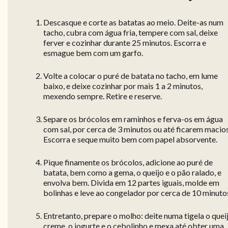
Descasque e corte as batatas ao meio. Deite-as num
tacho, cubra com água fria, tempere com sal, deixe
ferver e cozinhar durante 25 minutos. Escorra e
esmague bem com um garfo.
Volte a colocar o puré de batata no tacho, em lume
baixo, e deixe cozinhar por mais 1 a 2 minutos,
mexendo sempre. Retire e reserve.
Separe os brócolos em raminhos e ferva-os em água
com sal, por cerca de 3 minutos ou até ficarem macios
Escorra e seque muito bem com papel absorvente.
Pique finamente os brócolos, adicione ao puré de
batata, bem como a gema, o queijo e o pão ralado, e
envolva bem. Divida em 12 partes iguais, molde em
bolinhas e leve ao congelador por cerca de 10 minuto
Entretanto, prepare o molho: deite numa tigela o quei
creme, o iogurte e o cebolinho e mexa até obter uma