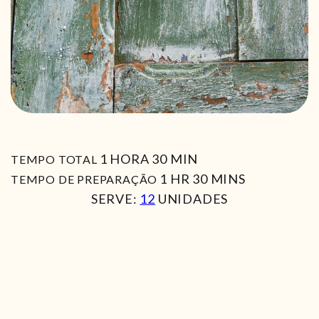
HORA
MIN
1
HORA
30
MIN
TEMPO TOTAL
HORA
MIN
1
HR
30
MINS
TEMPO DE PREPARAÇÃO
SERVE:
12
UNIDADES