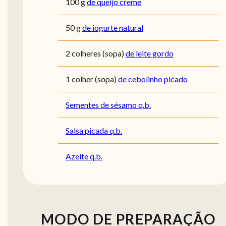
100
g
de queijo creme
50
g
de iogurte natural
2
colheres (sopa)
de leite gordo
1
colher (sopa)
de cebolinho picado
Sementes de sésamo q.b.
Salsa picada q.b.
Azeite q.b.
MODO DE PREPARAÇÃO