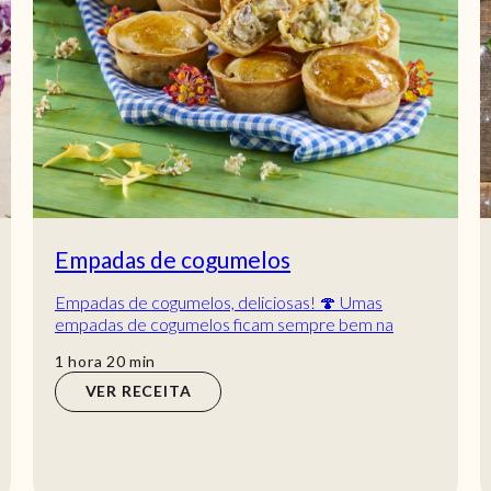
Empadas de cogumelos
Empadas de cogumelos, deliciosas! 🍄 Umas
empadas de cogumelos ficam sempre bem na
mesa. Descubra o sabor desta combinação com
hora
min
1
hora
20
min
esta deliciosa...
VER RECEITA