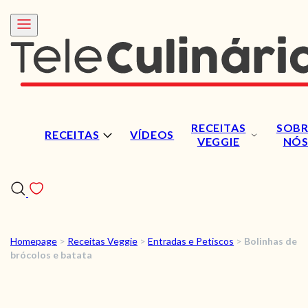
RECEITAS
SOBR
RECEITAS
VÍDEOS
VEGGIE
NÓ
Homepage
>
Receitas Veggie
>
Entradas e Petiscos
>
Bolinhas de
RECEITAS
brócolos e batata
VÍDEOS