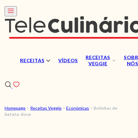
RECEITAS
SOBR
RECEITAS
VÍDEOS
VEGGIE
NÓ
Homepage
>
Receitas Veggie
>
Económicas
>
Bolinhas de
RECEITAS
batata-doce
VÍDEOS