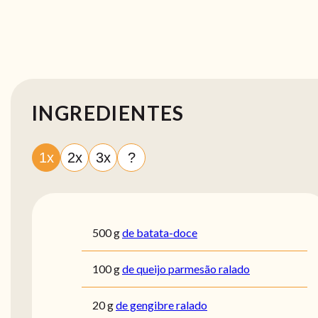
INGREDIENTES
1x
2x
3x
?
500
g
de batata-doce
100
g
de queijo parmesão ralado
20
g
de gengibre ralado