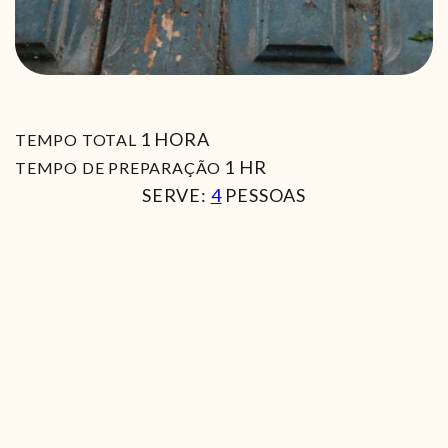
HORA
1
HORA
TEMPO TOTAL
HORA
1
HR
TEMPO DE PREPARAÇÃO
SERVE:
4
PESSOAS