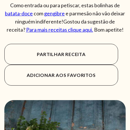
Como entrada ou para petiscar, estas bolinhas de
batata-doce
com
gengibre
e parmesão não vão deixar
ninguém indiferente!Gostou da sugestão de
receita?
Para mais receitas clique aqui.
Bom apetite!
PARTILHAR RECEITA
ADICIONAR AOS FAVORITOS