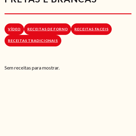
RECEITAS VEGGIE
SOBRE NÓS
VÍDEO
RECEITAS DE FORNO
RECEITAS FACEIS
LOJA ONLINE
RECEITAS TRADICIONAIS
BLOG
Sem receitas para mostrar.