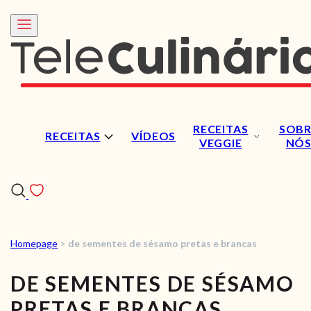
RECEITAS
SOBR
RECEITAS
VÍDEOS
VEGGIE
NÓ
Homepage
>
de sementes de sésamo pretas e brancas
RECEITAS
DE SEMENTES DE SÉSAMO
VÍDEOS
PRETAS E BRANCAS