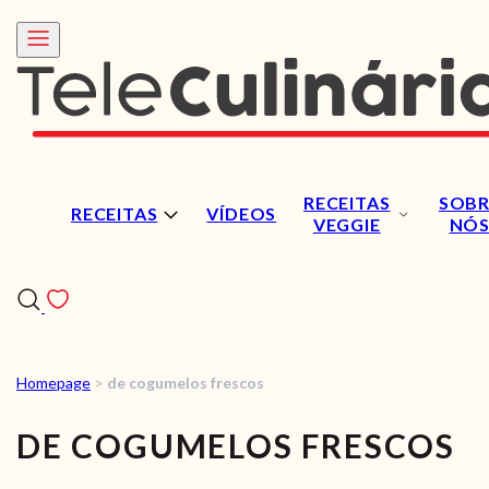
RECEITAS
SOBR
RECEITAS
VÍDEOS
VEGGIE
NÓ
Homepage
>
de cogumelos frescos
RECEITAS
DE COGUMELOS FRESCOS
VÍDEOS