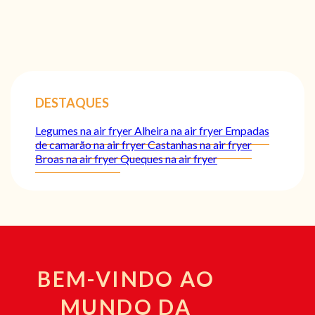
DESTAQUES
Legumes na air fryer
Alheira na air fryer
Empadas
de camarão na air fryer
Castanhas na air fryer
Broas na air fryer
Queques na air fryer
BEM-VINDO AO
MUNDO DA