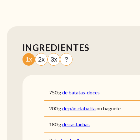
INGREDIENTES
1x
2x
3x
?
750
g
de batatas-doces
200
g
de pão ciabatta
ou baguete
180
g
de castanhas