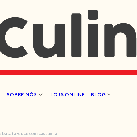
SOBRE NÓS
LOJA ONLINE
BLOG
e batata-doce com castanha