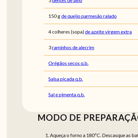
3
dentes de alho
150
g
de queijo parmesão ralado
4
colheres (sopa)
de azeite virgem extra
3
raminhos de alecrim
Orégãos secos q.b.
Salsa picada q.b.
Sal e pimenta q.b.
MODO DE PREPARAÇ
Aqueça o forno a 180ºC. Descasque as ba