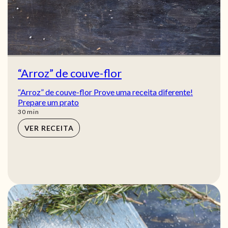
“Arroz” de couve-flor
“Arroz” de couve-flor Prove uma receita diferente!
Prepare um prato
min
30
min
VER RECEITA