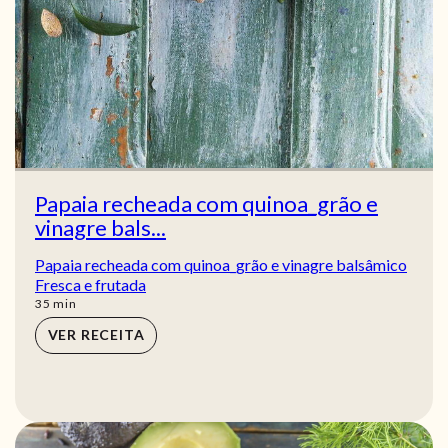
Papaia recheada com quinoa_grão e
vinagre bals...
Papaia recheada com quinoa_grão e vinagre balsâmico
Fresca e frutada
min
35
min
VER RECEITA