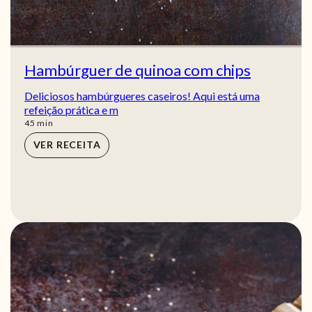
Hambúrguer de quinoa com chips
Deliciosos hambúrgueres caseiros! Aqui está uma
refeição prática e m
min
45
min
VER RECEITA