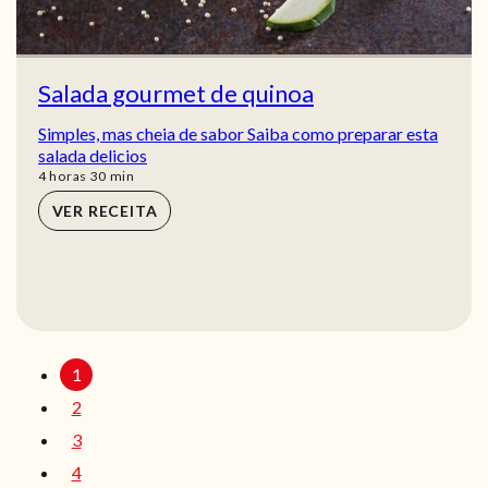
Salada gourmet de quinoa
Simples, mas cheia de sabor Saiba como preparar esta
salada delicios
horas
min
4
horas
30
min
VER RECEITA
1
2
3
4