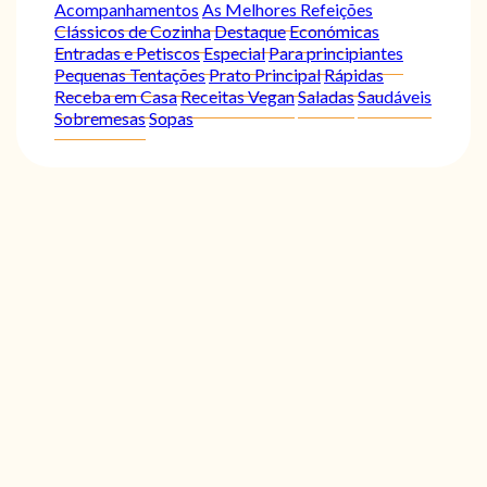
Acompanhamentos
As Melhores Refeições
Clássicos de Cozinha
Destaque
Económicas
Entradas e Petiscos
Especial
Para principiantes
Pequenas Tentações
Prato Principal
Rápidas
Receba em Casa
Receitas Vegan
Saladas
Saudáveis
Sobremesas
Sopas