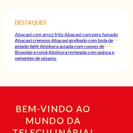
DESTAQUES
Abacaxi com arroz frito
Abacaxi com peru fumado
Abacaxi cremoso
Abacaxi grelhado com bola de
gelado light
Abóbora assada com couves de
Bruxelas e romã
Abóbora recheada com quinoa e
sementes de sésamo
BEM-VINDO AO
MUNDO DA
TELECULINÁRIA!