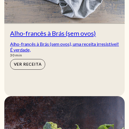
Alho-francês à Brás (sem ovos)
Alho-francês à Brás (sem ovos), uma receita irresistível!
É verdade,
min
30
min
VER RECEITA