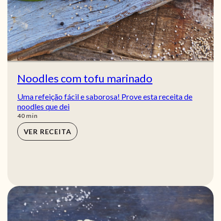
Noodles com tofu marinado
Uma refeição fácil e saborosa! Prove esta receita de
noodles que dei
min
40
min
VER RECEITA