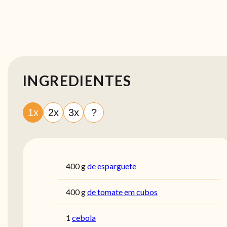
INGREDIENTES
1x
2x
3x
?
400
g
de esparguete
400
g
de tomate em cubos
1
cebola