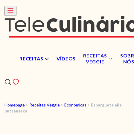
RECEITAS
SOBR
RECEITAS
VÍDEOS
VEGGIE
NÓ
Homepage
>
Receitas Veggie
>
Económicas
>
Esparguete alla
RECEITAS
puttanesca
VÍDEOS