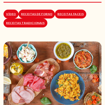
RECEITAS VEGGIE
SOBRE NÓS
VÍDEO
RECEITAS DE FORNO
RECEITAS FACEIS
RECEITAS TRADICIONAIS
LOJA ONLINE
BLOG