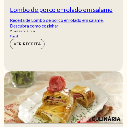
Lombo de porco enrolado em salame
Receita de Lombo de porco enrolado em salame.
Descubra como cozinhar
horas
min
2
horas
20
min
Fácil
VER RECEITA