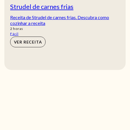
Strudel de carnes frias
Receita de Strudel de carnes frias. Descubra como
cozinhar a receita
horas
2
horas
Fácil
VER RECEITA