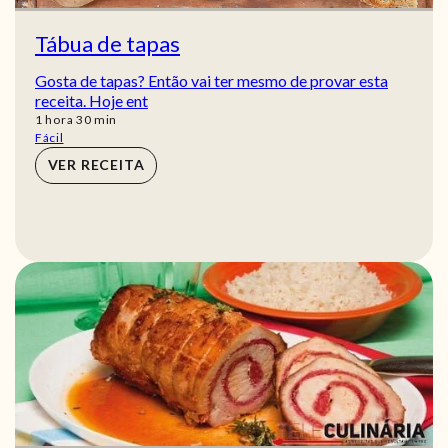
Tábua de tapas
Gosta de tapas? Então vai ter mesmo de provar esta
receita. Hoje ent
hora
min
1
hora
30
min
Fácil
VER RECEITA