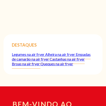
DESTAQUES
Legumes na air fryer
Alheira na air fryer
Empadas
de camarão na air fryer
Castanhas na air fryer
Broas na air fryer
Queques na air fryer
BEM-VINDO AO