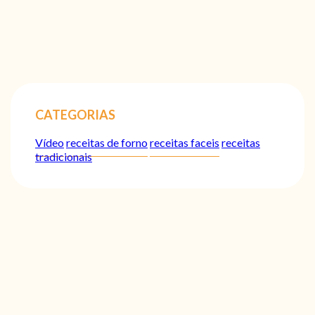
CATEGORIAS
Vídeo
receitas de forno
receitas faceis
receitas
tradicionais