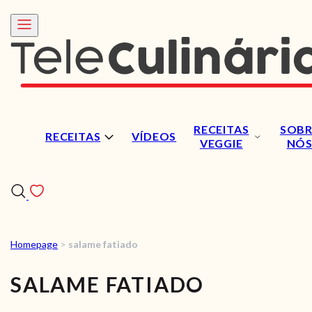
RECEITAS
SOBR
RECEITAS
VÍDEOS
VEGGIE
NÓ
Homepage
>
salame fatiado
RECEITAS
SALAME FATIADO
VÍDEOS