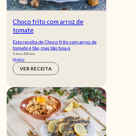
Choco frito com arroz de
tomate
Esta receita de Choco frito com arroz de
tomate é tão, mas tão boa q
hora
min
1
30
hora
min
Médio
VER RECEITA