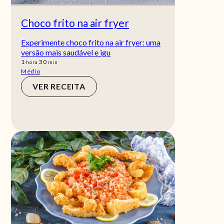
Choco frito na air fryer
Experimente choco frito na air fryer: uma
versão mais saudável e igu
hora
min
1
30
hora
min
Médio
VER RECEITA