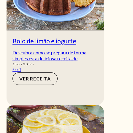
Bolo de limão e iogurte
Descubra como se prepara de forma
simples esta deliciosa receita de
hora
min
1
30
hora
min
Fácil
VER RECEITA