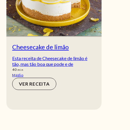
Cheesecake de limão
Esta receita de Cheesecake de limão é
tão, mas tão boa que pode e de
min
40
min
Médio
VER RECEITA