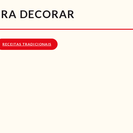
RECEITAS
ARA DECORAR
VÍDEOS
RECEITAS VEGGIE
RECEITAS TRADICIONAIS
SOBRE NÓS
LOJA ONLINE
BLOG