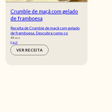
Crumble de maçã com gelado
de framboesa
Receita de Crumble de maçã com gelado
de framboesa. Descubra como co
min
45
min
Fácil
VER RECEITA