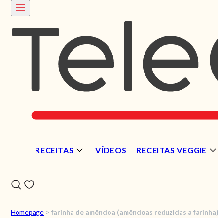
RECEITAS
VÍDEOS
RECEITAS VEGGIE
Homepage
>
farinha de amêndoa (amêndoas reduzidas a farinha