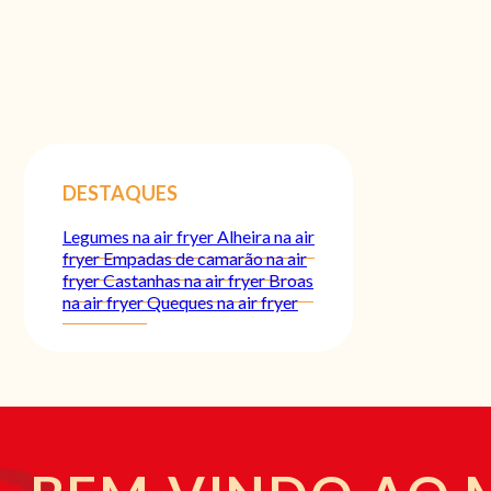
DESTAQUES
Legumes na air fryer
Alheira na air
fryer
Empadas de camarão na air
fryer
Castanhas na air fryer
Broas
na air fryer
Queques na air fryer