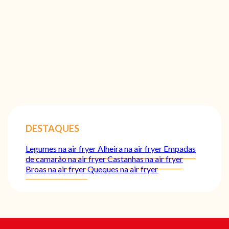
DESTAQUES
Legumes na air fryer
Alheira na air fryer
Empadas
de camarão na air fryer
Castanhas na air fryer
Broas na air fryer
Queques na air fryer