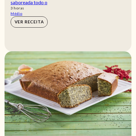
saboreada todo o
horas
3
horas
Médio
VER RECEITA