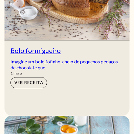
Bolo formigueiro
Imagine um bolo fofinho, cheio de pequenos pedaços
de chocolate que
hora
1
hora
VER RECEITA