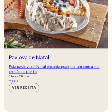
Pavlova de Natal
Esta pavlova de Natal encanta qualquer um com a sua
crocância por fo
hora
min
1
hora
20
min
Médio
VER RECEITA