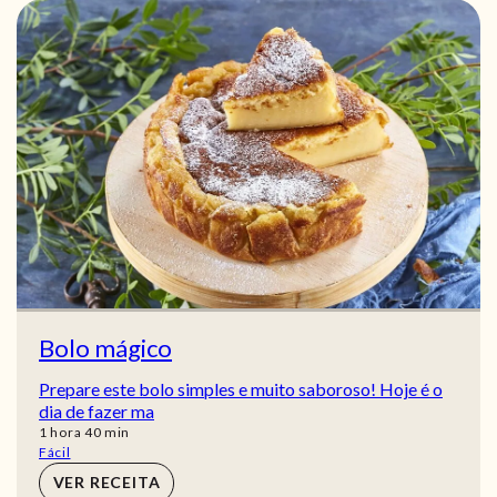
Bolo mágico
Prepare este bolo simples e muito saboroso! Hoje é o
dia de fazer ma
hora
min
1
hora
40
min
Fácil
VER RECEITA