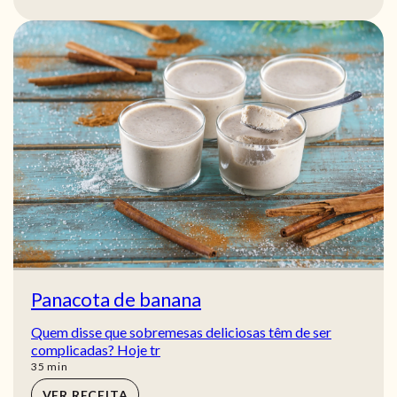
Panacota de banana
Quem disse que sobremesas deliciosas têm de ser
complicadas? Hoje tr
min
35
min
VER RECEITA