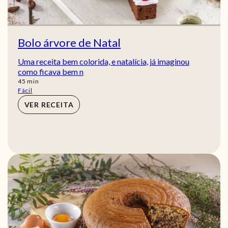
Bolo árvore de Natal
Uma receita bem colorida, e natalícia, já imaginou
como ficava bem n
min
45
min
Fácil
VER RECEITA