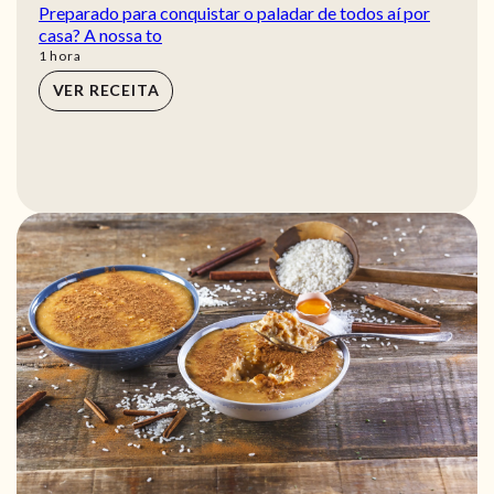
Preparado para conquistar o paladar de todos aí por
casa? A nossa to
hora
1
hora
VER RECEITA