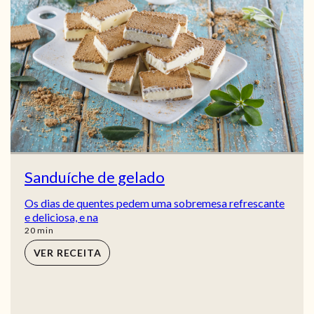
Sanduíche de gelado
Os dias de quentes pedem uma sobremesa refrescante
e deliciosa, e na
min
20
min
VER RECEITA