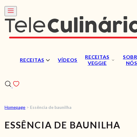
RECEITAS
SOBR
RECEITAS
VÍDEOS
VEGGIE
NÓ
Homepage
>
Essência de baunilha
RECEITAS
ESSÊNCIA DE BAUNILHA
VÍDEOS