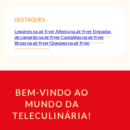
DESTAQUES
Legumes na air fryer
Alheira na air fryer
Empadas
de camarão na air fryer
Castanhas na air fryer
Broas na air fryer
Queques na air fryer
BEM-VINDO AO
MUNDO DA
TELECULINÁRIA!