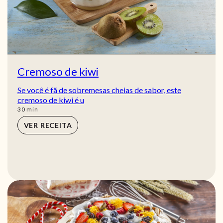
Cremoso de kiwi
Se você é fã de sobremesas cheias de sabor, este
cremoso de kiwi é u
min
30
min
VER RECEITA