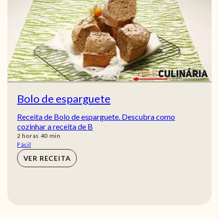
Bolo de esparguete
Receita de Bolo de esparguete. Descubra como
cozinhar a receita de B
horas
min
2
horas
40
min
Fácil
VER RECEITA