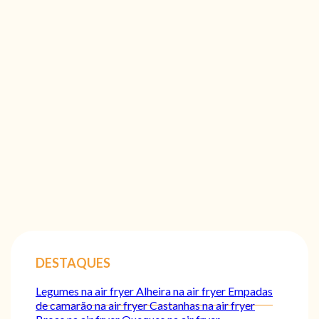
DESTAQUES
Legumes na air fryer
Alheira na air fryer
Empadas
de camarão na air fryer
Castanhas na air fryer