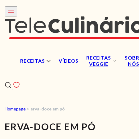
RECEITAS
SOBR
RECEITAS
VÍDEOS
VEGGIE
NÓ
Homepage
>
erva-doce em pó
RECEITAS
ERVA-DOCE EM PÓ
VÍDEOS