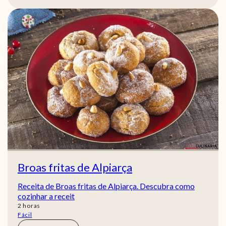
Broas fritas de Alpiarça
Receita de Broas fritas de Alpiarça. Descubra como
cozinhar a receit
horas
2
horas
Fácil