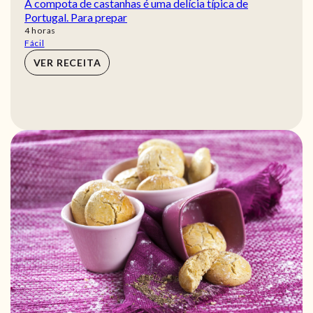
A compota de castanhas é uma delícia típica de
Portugal. Para prepar
horas
4
horas
Fácil
VER RECEITA