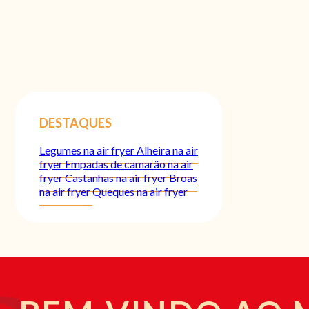
DESTAQUES
Legumes na air fryer
Alheira na air
fryer
Empadas de camarão na air
fryer
Castanhas na air fryer
Broas
na air fryer
Queques na air fryer