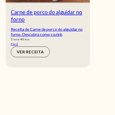
Carne de porco do alguidar no
forno
Receita de Carne de porco do alguidar no
forno. Descubra como cozinh
hora
min
1
40
hora
min
Fácil
VER RECEITA