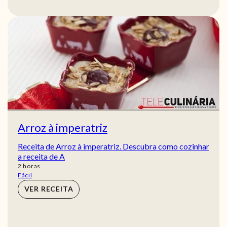
Arroz à imperatriz
Receita de Arroz à imperatriz. Descubra como cozinhar
a receita de A
horas
2
horas
Fácil
VER RECEITA