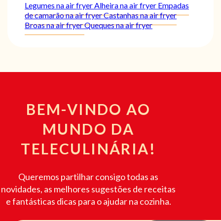
Legumes na air fryer
Alheira na air fryer
Empadas
de camarão na air fryer
Castanhas na air fryer
Broas na air fryer
Queques na air fryer
BEM-VINDO AO
MUNDO DA
TELECULINÁRIA!
Queremos partilhar consigo todas as
novidades, as melhores sugestões de receitas
e fantásticas dicas para o ajudar na cozinha.