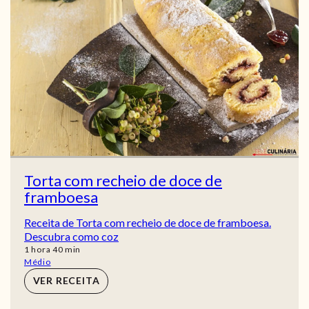
Torta com recheio de doce de
framboesa
Receita de Torta com recheio de doce de framboesa.
Descubra como coz
hora
min
1
hora
40
min
Médio
VER RECEITA