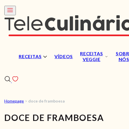
RECEITAS
SOBR
RECEITAS
VÍDEOS
VEGGIE
NÓ
Homepage
>
doce de framboesa
RECEITAS
DOCE DE FRAMBOESA
VÍDEOS