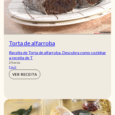
Torta de alfarroba
Receita de Torta de alfarroba. Descubra como cozinhar
a receita de T
horas
2
horas
Fácil
VER RECEITA