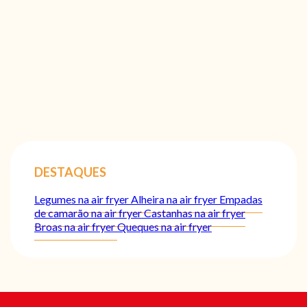
DESTAQUES
Legumes na air fryer
Alheira na air fryer
Empadas
de camarão na air fryer
Castanhas na air fryer
Broas na air fryer
Queques na air fryer