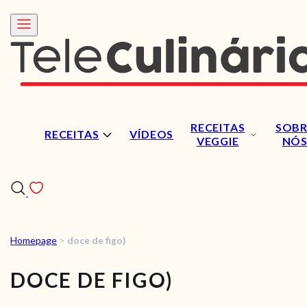
RECEITAS
SOBR
RECEITAS
VÍDEOS
VEGGIE
NÓ
Homepage
>
doce de figo)
RECEITAS
DOCE DE FIGO)
VÍDEOS