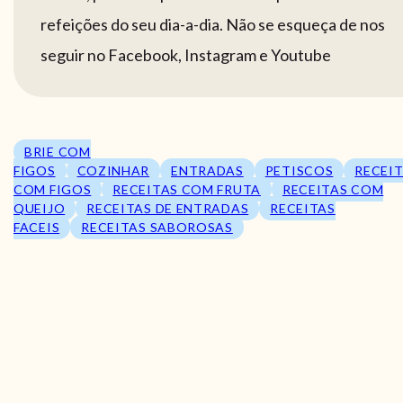
refeições do seu dia-a-dia. Não se esqueça de nos
seguir no Facebook, Instagram e Youtube
BRIE COM
FIGOS
COZINHAR
ENTRADAS
PETISCOS
RECEI
COM FIGOS
RECEITAS COM FRUTA
RECEITAS COM
QUEIJO
RECEITAS DE ENTRADAS
RECEITAS
FACEIS
RECEITAS SABOROSAS