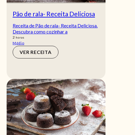
Pão de rala- Receita Deliciosa
Receita de Pão de rala- Receita Deliciosa.
Descubra como cozinhar a
horas
2
horas
Médio
VER RECEITA