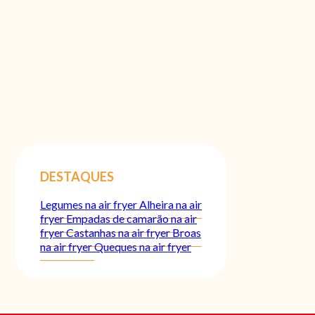
DESTAQUES
Legumes na air fryer
Alheira na air
fryer
Empadas de camarão na air
fryer
Castanhas na air fryer
Broas
na air fryer
Queques na air fryer