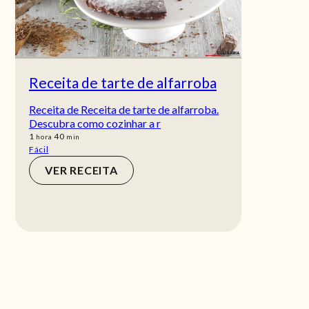
Receita de tarte de alfarroba
Receita de Receita de tarte de alfarroba.
Descubra como cozinhar a r
hora
min
1
40
hora
min
Fácil
VER RECEITA