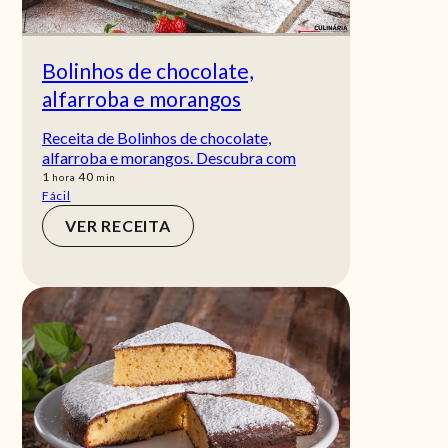
Bolinhos de chocolate,
alfarroba e morangos
Receita de Bolinhos de chocolate,
alfarroba e morangos. Descubra com
hora
min
1
40
hora
min
Fácil
VER RECEITA