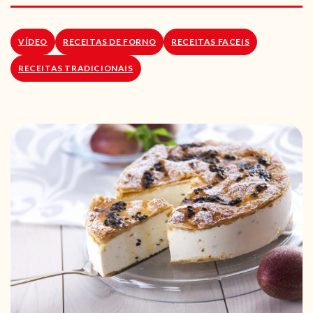
RECEITAS VEGGIE
SOBRE NÓS
VÍDEO
RECEITAS DE FORNO
RECEITAS FACEIS
RECEITAS TRADICIONAIS
LOJA ONLINE
BLOG