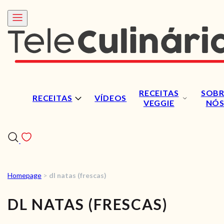
RECEITAS
SOBR
RECEITAS
VÍDEOS
VEGGIE
NÓ
Homepage
>
dl natas (frescas)
RECEITAS
DL NATAS (FRESCAS)
VÍDEOS