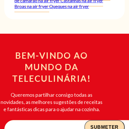
de camarão na air fryer
Castanhas na air fryer
Broas na air fryer
Queques na air fryer
BEM-VINDO AO
MUNDO DA
TELECULINÁRIA!
Queremos partilhar consigo todas as
novidades, as melhores sugestões de receitas
e fantásticas dicas para o ajudar na cozinha.