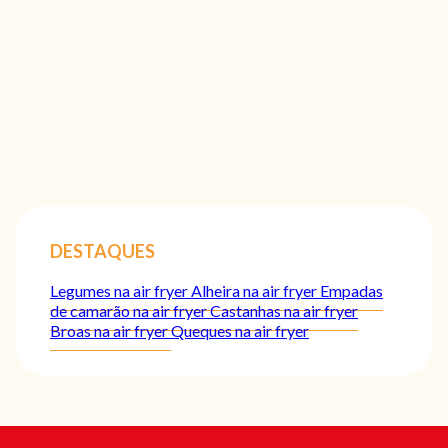
DESTAQUES
Legumes na air fryer
Alheira na air fryer
Empadas
de camarão na air fryer
Castanhas na air fryer
Broas na air fryer
Queques na air fryer