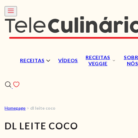
RECEITAS
SOBR
RECEITAS
VÍDEOS
VEGGIE
NÓ
Homepage
>
dl leite coco
RECEITAS
DL LEITE COCO
VÍDEOS