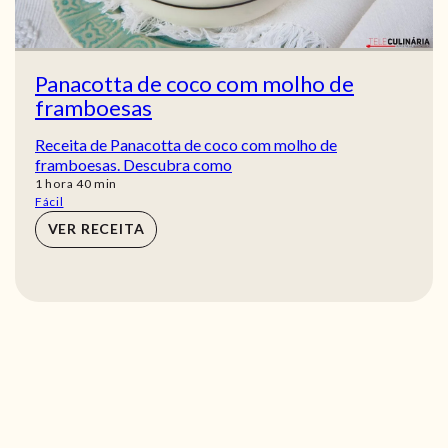
Panacotta de coco com molho de
framboesas
Receita de Panacotta de coco com molho de
framboesas. Descubra como
hora
min
1
hora
40
min
Fácil
VER RECEITA