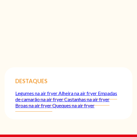
DESTAQUES
Legumes na air fryer
Alheira na air fryer
Empadas
de camarão na air fryer
Castanhas na air fryer
Broas na air fryer
Queques na air fryer