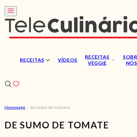
RECEITAS
SOBR
RECEITAS
VÍDEOS
VEGGIE
NÓ
Homepage
>
de sumo de tomate
RECEITAS
DE SUMO DE TOMATE
VÍDEOS