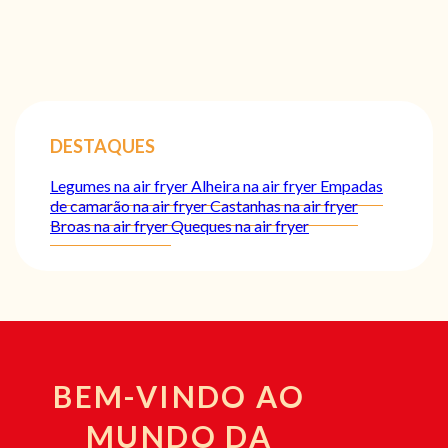
DESTAQUES
Legumes na air fryer
Alheira na air fryer
Empadas
de camarão na air fryer
Castanhas na air fryer
Broas na air fryer
Queques na air fryer
BEM-VINDO AO
MUNDO DA