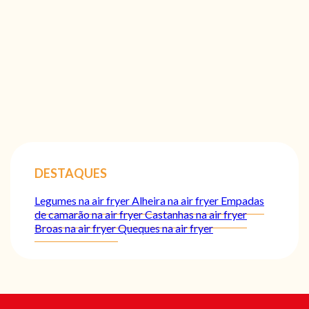
DESTAQUES
Legumes na air fryer
Alheira na air fryer
Empadas
de camarão na air fryer
Castanhas na air fryer
Broas na air fryer
Queques na air fryer