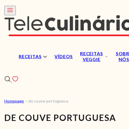
RECEITAS
SOBR
RECEITAS
VÍDEOS
VEGGIE
NÓ
Homepage
>
de couve portuguesa
RECEITAS
DE COUVE PORTUGUESA
VÍDEOS